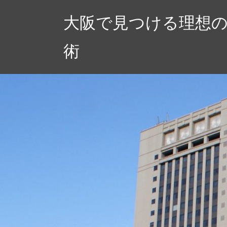
コ
大阪で見つける理想
ン
テ
術
ン
ツ
へ
ス
キ
ッ
プ